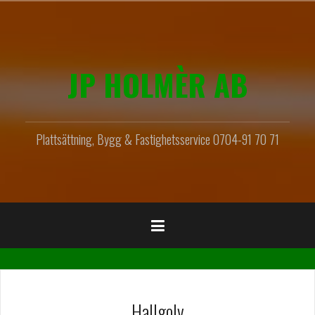
Hoppa
till
innehåll
JP HOLMÈR AB
Plattsättning, Bygg & Fastighetsservice 0704-91 70 71
Hallgolv