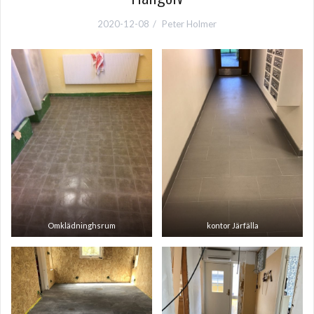
2020-12-08
Peter Holmer
Omklädninghsrum
kontor Järfälla